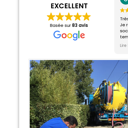
EXCELLENT
Trè
Je 
Basée sur
83 avis
soc
tem
sou
Lire