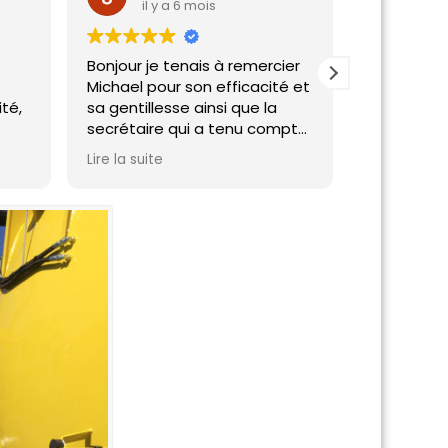
il y a 6 mois
il y
Bonjour je tenais à remercier
Interventi
Michael pour son efficacité et
journée,tr
ité,
sa gentillesse ainsi que la
recomman
secrétaire qui a tenu compte
Parfait
de l'urgence en me
Lire la suite
proposant un rdv avant la
date prévue,encore merci a
vous deux ,je recommande
vivement cette société et ne
je manquerai pas de le
signaler autour de moi !!
Cordialement Mr Moulis