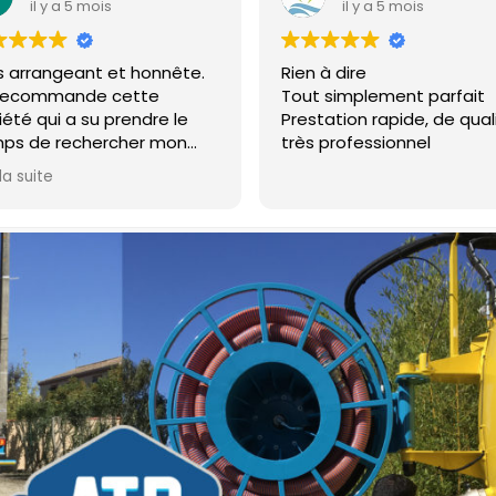
il y a 5 mois
il y a 5 mois
s arrangeant et honnête.
Rien à dire
recommande cette
Tout simplement parfait
iété qui a su prendre le
Prestation rapide, de qual
ps de rechercher mon
très professionnel
ci d'évacuation.
 la suite