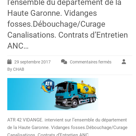
l’ensemble du département de la
Haute Garonne. Vidanges
fosses.Débouchage/Curage
Canalisations. Contrats d’Entretien
ANC…
29 septembre 2017
Commentaires fermés
sur
ATR
By CHAB
42
VIDANGE.
intervient
sur
l’ensemble
du
département
ATR 42 VIDANGE. intervient sur l’ensemble du département
de
la
de la Haute Garonne. Vidanges fosses.Débouchage/Curage
Haute
Canalisations. Contrats d’Entretien ANC…