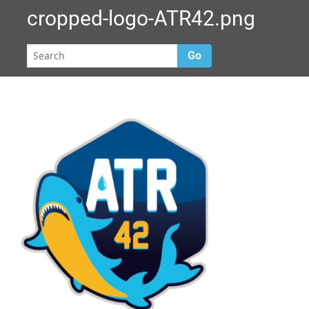
cropped-logo-ATR42.png
Go