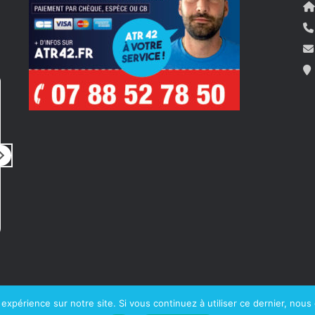
Pierre Travostino
il y a 5 mois
i
Rien à dire
Bonjour 
Tout simplement parfait
pour son
Prestation rapide, de qualité, très
ainsi qu
professionnel
compte de 
un rdv 
Lire la su
merci a
vivemen
manquer
moi !!
Cordial
 expérience sur notre site. Si vous continuez à utiliser ce dernier, nous