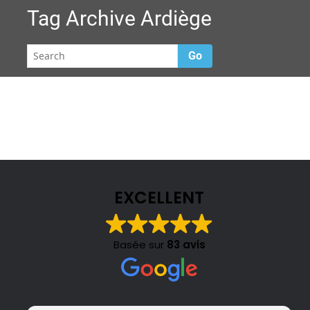
Tag Archive
Ardiège
Go
EXCELLENT
Basée sur
83 avis