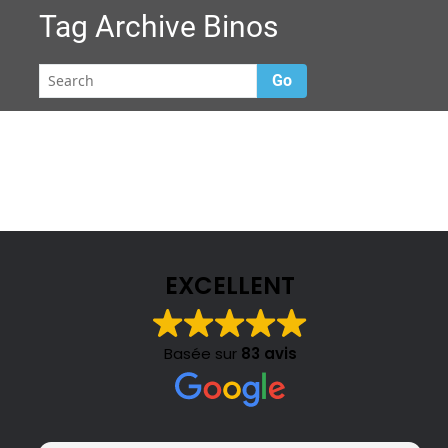
Tag Archive
Binos
Go
EXCELLENT
Basée sur
83 avis