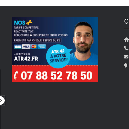
C
Pierre Travostino
il y a 5 mois
i
Rien à dire
Bonjour 
Tout simplement parfait
pour son
Prestation rapide, de qualité, très
ainsi qu
professionnel
compte de 
un rdv 
Lire la su
merci a