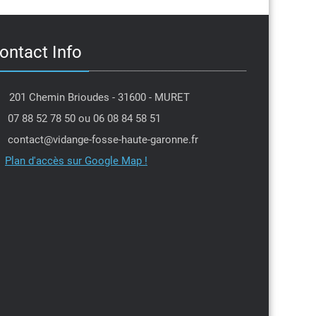
ontact Info
201 Chemin Brioudes - 31600 - MURET
07 88 52 78 50 ou 06 08 84 58 51
contact@vidange-fosse-haute-garonne.fr
Plan d'accès sur Google Map !
Jean louis Moulis
PIerre Dantin
l y a 6 mois
il y a 7 mois
je tenais à remercier Michael
Intervention dans la 
 efficacité et sa gentillesse
professionnel,je rec
e la secrétaire qui a tenu
Parfait
l'urgence en me proposant
avant la date prévue,encore
ite
 vous deux ,je recommande