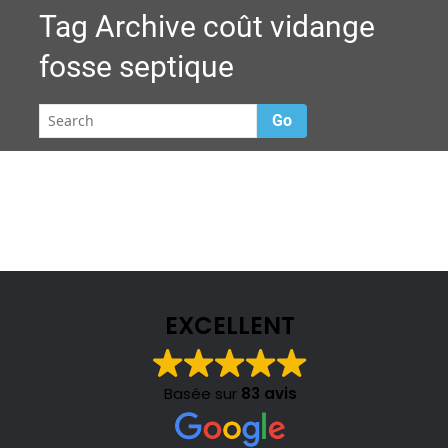
Tag Archive
coût vidange
fosse septique
Go
EXCELLENT
Basée sur
83 avis