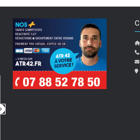
C
Pierre Travostino
il y a 5 mois
i
Rien à dire
Bonjour 
Tout simplement parfait
pour son
Prestation rapide, de qualité, très
ainsi qu
professionnel
compte de 
un rdv 
Lire la su
merci a