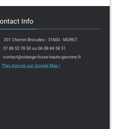
ontact Info
201 Chemin Brioudes - 31600 - MURET
07 88 52 78 50 ou 06 08 84 58 51
contact@vidange-fosse-haute-garonne.fr
Plan d'accès sur Google Map !
Jean louis Moulis
PIerre Dantin
l y a 6 mois
il y a 7 mois
je tenais à remercier Michael
Intervention dans la 
 efficacité et sa gentillesse
professionnel,je rec
e la secrétaire qui a tenu
Parfait
l'urgence en me proposant
avant la date prévue,encore
ite
 vous deux ,je recommande