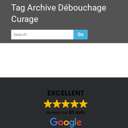
Tag Archive
Débouchage
Curage
Go
EXCELLENT
Basée sur
83 avis