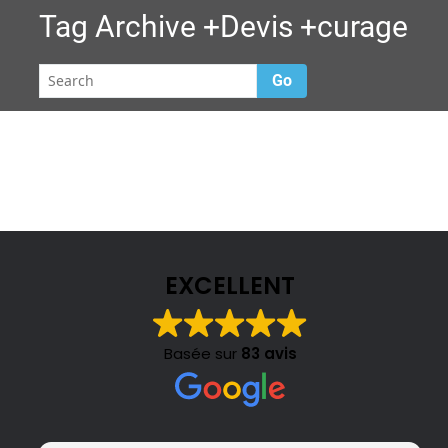
Tag Archive
+Devis +curage
Go
EXCELLENT
Basée sur
83 avis