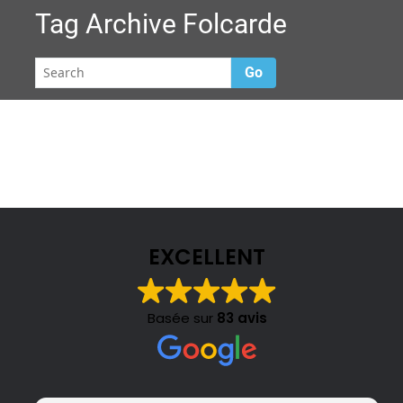
Tag Archive
Folcarde
Go
EXCELLENT
Basée sur
83 avis