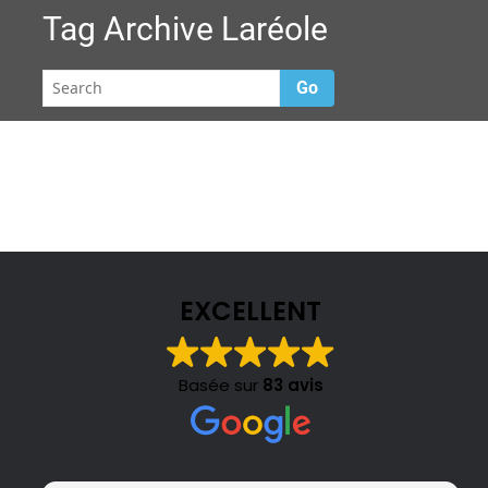
Tag Archive
Laréole
Go
EXCELLENT
Basée sur
83 avis