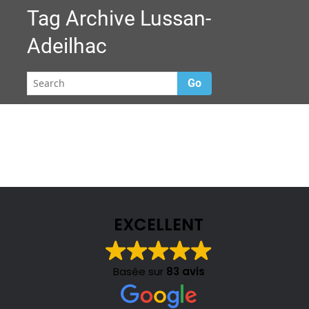
Tag Archive
Lussan-
Adeilhac
Go
EXCELLENT
Basée sur
83 avis