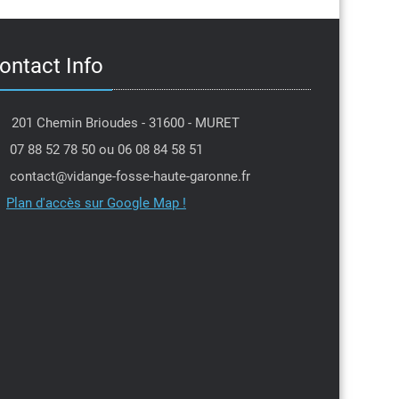
ontact Info
201 Chemin Brioudes - 31600 - MURET
07 88 52 78 50 ou 06 08 84 58 51
contact@vidange-fosse-haute-garonne.fr
Plan d'accès sur Google Map !
Jean louis Moulis
PIerre Dantin
l y a 6 mois
il y a 7 mois
je tenais à remercier Michael
Intervention dans la 
 efficacité et sa gentillesse
professionnel,je rec
e la secrétaire qui a tenu
Parfait
l'urgence en me proposant
avant la date prévue,encore
ite
 vous deux ,je recommande