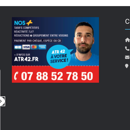
C
Pierre Travostino
il y a 5 mois
i
Rien à dire
Bonjour 
Tout simplement parfait
pour son
Prestation rapide, de qualité, très
ainsi qu
professionnel
compte de 
un rdv 
Lire la su
merci a