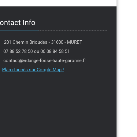
ontact Info
201 Chemin Brioudes - 31600 - MURET
07 88 52 78 50 ou 06 08 84 58 51
contact@vidange-fosse-haute-garonne.fr
Plan d'accès sur Google Map !
Jean louis Moulis
PIerre Dantin
l y a 6 mois
il y a 7 mois
je tenais à remercier Michael
Intervention dans la 
 efficacité et sa gentillesse
professionnel,je rec
e la secrétaire qui a tenu
Parfait
l'urgence en me proposant
avant la date prévue,encore
ite
 vous deux ,je recommande