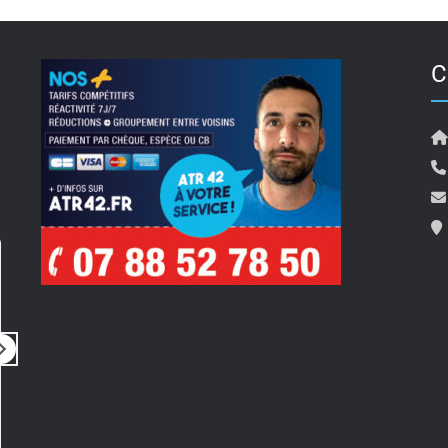
C
Pierre Travostino
il y a 5 mois
i
Rien à dire
Bonjour 
Tout simplement parfait
pour son
Prestation rapide, de qualité, très
ainsi qu
professionnel
compte de 
un rdv 
Lire la su
merci a