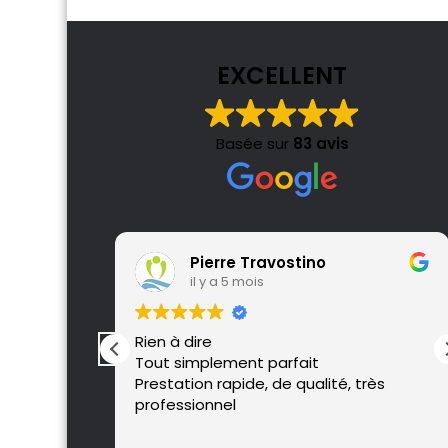
EXCELLENT
Basée sur
83 avis
Pierre Travostino
il y a 5 mois
 Je
Rien à dire
ui a su
Tout simplement parfait
cher mon
Prestation rapide, de qualité, très
professionnel