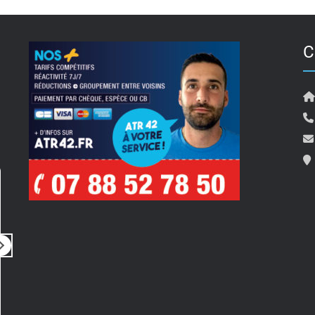
C
Jean louis Moulis
il y a 6 mois
i
Bonjour je tenais à remercier Michael
Interven
pour son efficacité et sa gentillesse
profess
ainsi que la secrétaire qui a tenu
Parfait
compte de l'urgence en me proposant
un rdv avant la date prévue,encore
Lire la suite
merci a vous deux ,je recommande