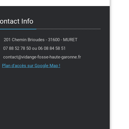
ontact Info
201 Chemin Brioudes - 31600 - MURET
07 88 52 78 50 ou 06 08 84 58 51
contact@vidange-fosse-haute-garonne.fr
Plan d'accès sur Google Map !
PIerre Dantin
Eric Gouzi
l y a 6 mois
il y a 7 mois
tion dans la journée,très
Cette entreprise est
ionnel,je recommande !!
Je recommande vive
entreprise.
Si vous avez un prob
de toilettes bouchée
Lire la suite
vont essayer toutes l