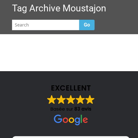
Tag Archive
Moustajon
Go
EXCELLENT
Basée sur
83 avis