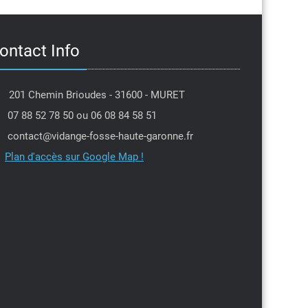
ontact Info
201 Chemin Brioudes - 31600 - MURET
07 88 52 78 50 ou 06 08 84 58 51
contact@vidange-fosse-haute-garonne.fr
Plan d'accès sur Google Map !
Jean louis Moulis
PIerre Dantin
l y a 6 mois
il y a 7 mois
je tenais à remercier Michael
Intervention dans la 
 efficacité et sa gentillesse
professionnel,je rec
e la secrétaire qui a tenu
Parfait
l'urgence en me proposant
avant la date prévue,encore
ite
 vous deux ,je recommande