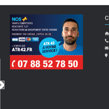
C
Pierre Travostino
il y a 5 mois
i
Rien à dire
Bonjour 
Tout simplement parfait
pour son
Prestation rapide, de qualité, très
ainsi qu
professionnel
compte de 
un rdv 
Lire la su
merci a