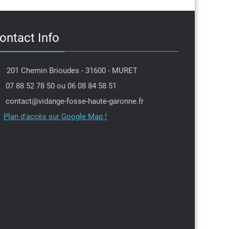
ontact Info
201 Chemin Brioudes - 31600 - MURET
07 88 52 78 50 ou 06 08 84 58 51
contact@vidange-fosse-haute-garonne.fr
Plan d'accès sur Google Map !
Jean louis Moulis
PIerre Dantin
l y a 6 mois
il y a 7 mois
je tenais à remercier Michael
Intervention dans la 
 efficacité et sa gentillesse
professionnel,je rec
e la secrétaire qui a tenu
Parfait
l'urgence en me proposant
avant la date prévue,encore
ite
 vous deux ,je recommande