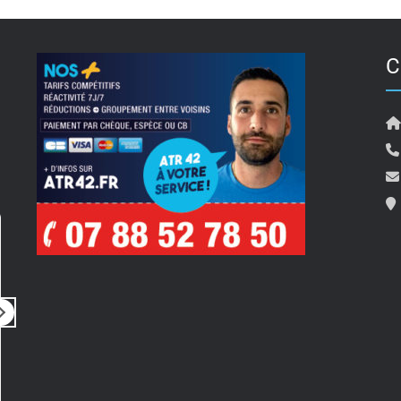
C
Pierre Travostino
il y a 5 mois
i
Rien à dire
Bonjour 
Tout simplement parfait
pour son
Prestation rapide, de qualité, très
ainsi qu
professionnel
compte de 
un rdv 
Lire la su
merci a