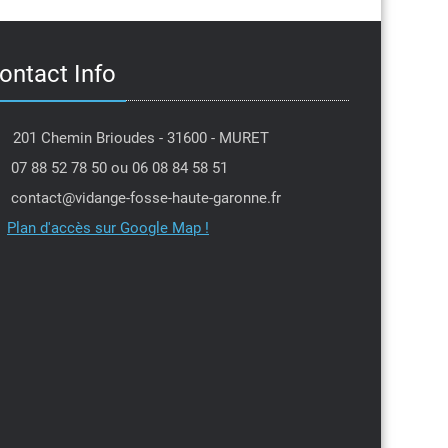
ontact Info
201 Chemin Brioudes - 31600 - MURET
07 88 52 78 50 ou 06 08 84 58 51
contact@vidange-fosse-haute-garonne.fr
Plan d'accès sur Google Map !
Jean louis Moulis
PIerre Dantin
l y a 6 mois
il y a 6 mois
je tenais à remercier Michael
Intervention dans la 
 efficacité et sa gentillesse
professionnel,je rec
e la secrétaire qui a tenu
Parfait
l'urgence en me proposant
avant la date prévue,encore
ite
 vous deux ,je recommande