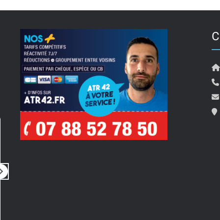
C
Pierre Travostino
il y a 5 mois
i
Rien à dire
Bonjour 
Tout simplement parfait
pour son
Prestation rapide, de qualité, très
ainsi qu
professionnel
compte de 
un rdv 
Lire la su
merci a