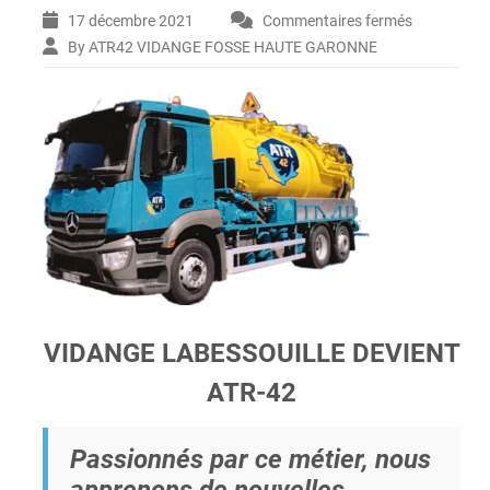
17 décembre 2021
Commentaires fermés
sur
VIDANGE
By ATR42 VIDANGE FOSSE HAUTE GARONNE
LABESSOU
DEVIENT
ATR-
42
VIDANGE LABESSOUILLE DEVIENT
ATR-42
Passionnés par ce métier, nous
apprenons de nouvelles