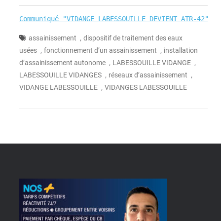
Communiqué "VIDANGE LABESSOUILLE DEVIENT ATR-42"
 - 
,
assainissement
dispositif de traitement des eaux
,
,
usées
fonctionnement d’un assainissement
installation
,
,
d’assainissement autonome
LABESSOUILLE VIDANGE
,
,
LABESSOUILLE VIDANGES
réseaux d’assainissement
,
VIDANGE LABESSOUILLE
VIDANGES LABESSOUILLE